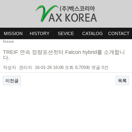
MISSION
HISTORY
SEVICE
CATALOG
CONTACT
Issue
TREIF 연속 정량포션컷터 Falcon hybrid를 소개합니
다.
작성자
관리자
16-01-26 16:06
조회
8,709회
댓글
0건
이전글
목록
본문