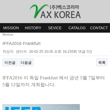
MISSION
HISTORY
SEVICE
CATALOG
CONTACT
Notice
IFFA2016 Frankfurt
작성자
관리자
16-02-25 10:26
조회
16,193회
댓글
0건
이전글
다음글
목록
​IFFA2016 이 독일 Frankfurt 에서 금년 5월 7일부터
본문
5월 12일까지 개최됩니다.