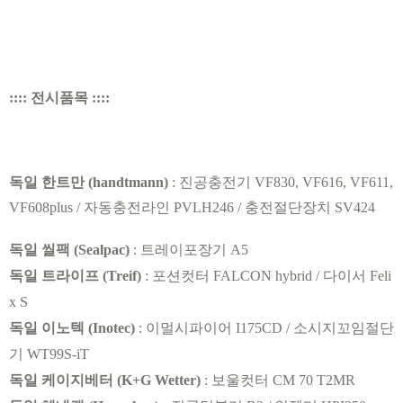
:::: 전시품목 ::::
독일
한트만
(handtmann)
:
진공충전기
VF830, VF616, VF611,
VF608plus /
자동충전라인
PVLH246 /
충전절단장치
SV424
독일
씰팩
(
Sealpac
)
:
트레이포장기
A5
독일
트라이프
(Treif)
:
포션컷터
FALCON hybrid /
다이서
Feli
x S
독일
이노텍
(Inotec)
:
이멀시파이어
I175CD /
소시지꼬임절단
기
WT99S-iT
독일
케이지베터
(K+G Wetter)
:
보울컷터
CM 70 T2MR