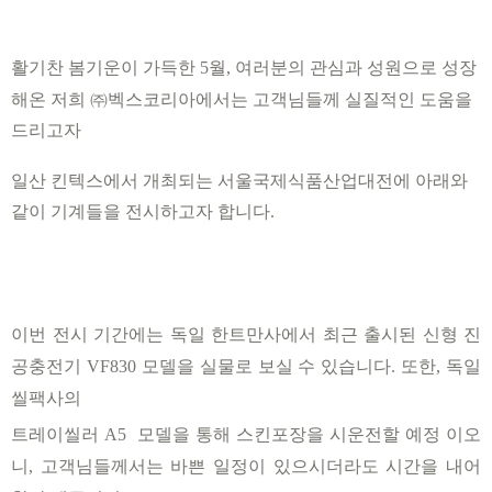
활기찬 봄기운이 가득한
5
월
,
여러분의 관심과 성원으로 성장
해온 저희 ㈜
벡스코리아에서는
고객님들께
실질적인 도움을
드리고자
일산
킨텍스에서
개최되는 서울국제식품산업대전에 아래와
같이 기계들을 전시하고자 합니다
.
이번 전시 기간에는 독일
한트만사에서
최근 출시된 신형 진
공충전기
VF830
모델을
실물로 보실 수 있습니다
.
또한
,
독일
씰팩사의
트레이씰러
A5
모델을
통해 스킨포장을 시운전할 예정 이오
니
,
고객님들께서는 바쁜 일정이 있으시더라도 시간을 내어