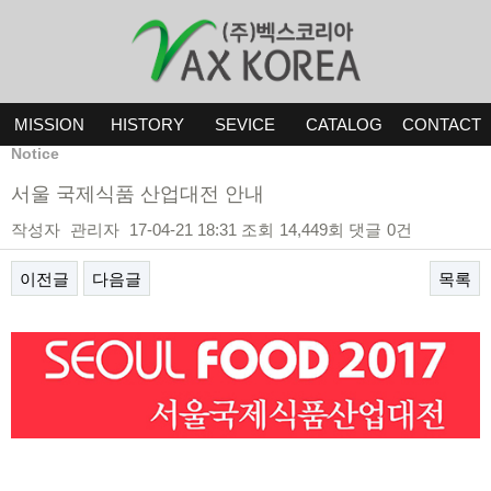
MISSION
HISTORY
SEVICE
CATALOG
CONTACT
Notice
서울 국제식품 산업대전 안내
작성자
관리자
17-04-21 18:31
조회
14,449회
댓글
0건
이전글
다음글
목록
본문