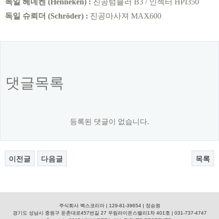
독일
헤네켄
(
Henneken
)
:
진공텀블러
B3 /
인젝터
HPI350
독일 슈뢰더
(Schröder) :
진공마사져
MAX600
댓글목록
등록된 댓글이 없습니다.
이전글
다음글
목록
주식회사 벡스코리아 | 129-81-39654 | 정승원
경기도 성남시 중원구 둔촌대로457번길 27 우림라이온스밸리1차 401호 | 031-737-4747