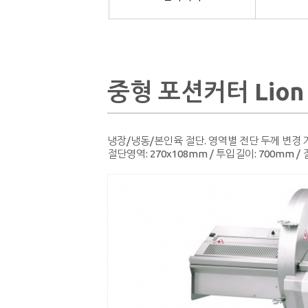
중형 포션커터 Lion 
냉장/냉동/본인육 절단. 영역별 전단 두께 변경 
절단영역: 270x108mm / 투입길이: 700mm /